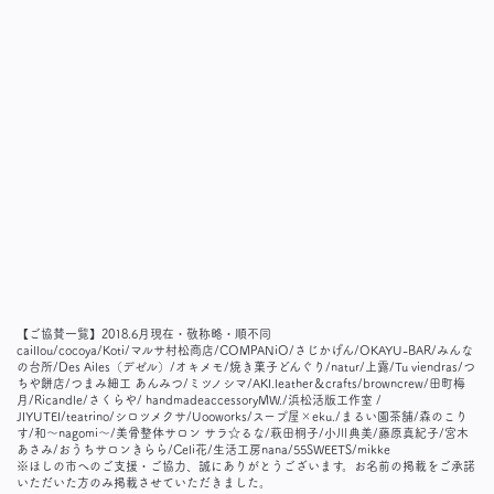
【ご協賛一覧】2018.6月現在・敬称略・順不同
caillou/cocoya/Koti/マルサ村松商店/COMPANiO/さじかげん/OKAYU-BAR/みんな
の台所/Des Ailes（デゼル）/オキメモ/焼き菓子どんぐり/natur/上露/Tu viendras/つ
ちや餅店/つまみ細工 あんみつ/ミツノシマ/AKI.leather＆crafts/browncrew/田町梅
月/Ricandle/さくらや/ handmadeaccessoryMW./浜松活版工作室 /
JIYUTEI/teatrino/シロツメクサ/Uooworks/スープ屋×eku./まるい園茶舗/森のこり
す/和～nagomi～/美骨整体サロン サラ☆るな/萩田桐子/小川典美/藤原真紀子/宮木
あさみ/おうちサロンきらら/Celi花/生活工房nana/55SWEETS/mikke
※ほしの市へのご支援・ご協力、誠にありがとうございます。お名前の掲載をご承諾
いただいた方のみ掲載させていただきました。