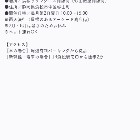
●場所／浜松サザンクロス商店街（砂山銀座商店街）
●住所／静岡県浜松市中区砂山町
●開催日時／毎月第2日曜日 10:00～15:00
※雨天決行（屋根のあるアーケード商店街）
※7月・8月は暑さのためお休み
※ペット連れOK
【アクセス】
［車の場合］周辺有料パーキングから徒歩
［新幹線・電車の場合］JR浜松駅南口から徒歩2分