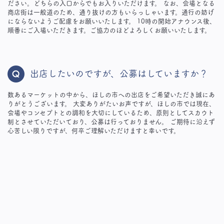
ださい。どちらの入口からでもお入りいただけます。 なお、会場となる
商店街は一般道のため、通り抜けの方もいらっしゃいます。通行の妨げ
にならないようご配慮をお願いいたします。 10時の開始アナウンス後、
順番にご入場いただきます。ご協力のほどよろしくお願いいたします。
出店したいのですが、公募はしていますか？
数あるマーケットの中から、ほしの市への出店をご希望いただき誠にあ
りがとうございます。 大変ありがたいお声ですが、ほしの市では現在、
会場やコンセプトとの調和を大切にしているため、原則としてスカウト
制とさせていただいており、公募は行っておりません。 ご期待に沿えず
心苦しい限りですが、何卒ご理解いただけますと幸いです。